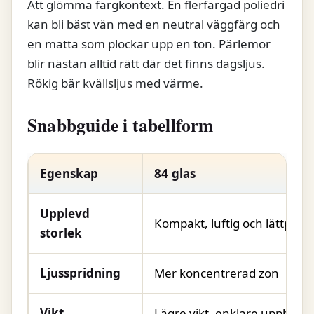
Att glömma färgkontext. En flerfärgad poliedri
kan bli bäst vän med en neutral väggfärg och
en matta som plockar upp en ton. Pärlemor
blir nästan alltid rätt där det finns dagsljus.
Rökig bär kvällsljus med värme.
Snabbguide i tabellform
Egenskap
84 glas
Upplevd
Kompakt, luftig och lättplac
storlek
Ljusspridning
Mer koncentrerad zon
Vikt
Lägre vikt, enklare upphäng