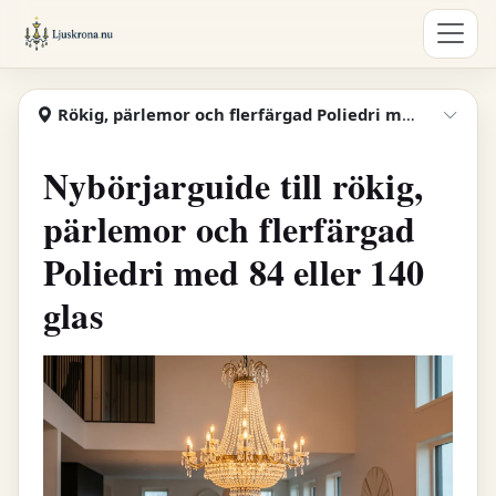
Hoppa till huvudinnehåll
Ljuskrona
Rökig, pärlemor och flerfärgad Poliedri med 84 eller 140 glas
Visa
Nybörjarguide till rökig,
pärlemor och flerfärgad
Poliedri med 84 eller 140
glas