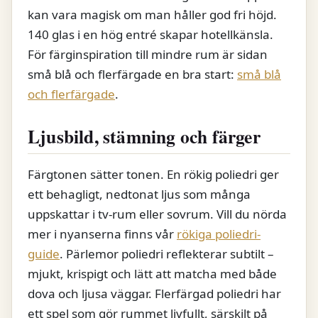
kan vara magisk om man håller god fri höjd.
140 glas i en hög entré skapar hotellkänsla.
För färginspiration till mindre rum är sidan
små blå och flerfärgade en bra start:
små blå
och flerfärgade
.
Ljusbild, stämning och färger
Färgtonen sätter tonen. En rökig poliedri ger
ett behagligt, nedtonat ljus som många
uppskattar i tv-rum eller sovrum. Vill du nörda
mer i nyanserna finns vår
rökiga poliedri-
guide
. Pärlemor poliedri reflekterar subtilt –
mjukt, krispigt och lätt att matcha med både
dova och ljusa väggar. Flerfärgad poliedri har
ett spel som gör rummet livfullt, särskilt på