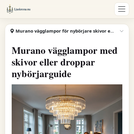
Hoppa till huvudinnehåll
Ljuskrona
Murano vägglampor för nybörjare skivor eller droppar
Visa
Murano vägglampor med
skivor eller droppar
nybörjarguide