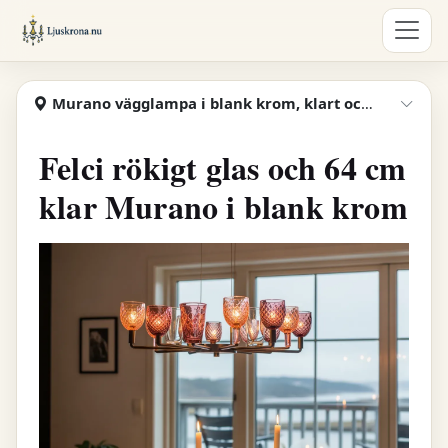
Hoppa till huvudinnehåll
Ljuskrona
Murano vägglampa i blank krom, klart och rökigt glas
Visa
Felci rökigt glas och 64 cm
klar Murano i blank krom