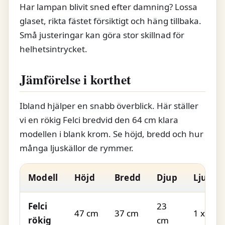
Har lampan blivit sned efter damning? Lossa
glaset, rikta fästet försiktigt och häng tillbaka.
Små justeringar kan göra stor skillnad för
helhetsintrycket.
Jämförelse i korthet
Ibland hjälper en snabb överblick. Här ställer
vi en rökig Felci bredvid den 64 cm klara
modellen i blank krom. Se höjd, bredd och hur
många ljuskällor de rymmer.
Modell
Höjd
Bredd
Djup
Ljuskäl
Felci
23
47 cm
37 cm
1 x E14
rökig
cm