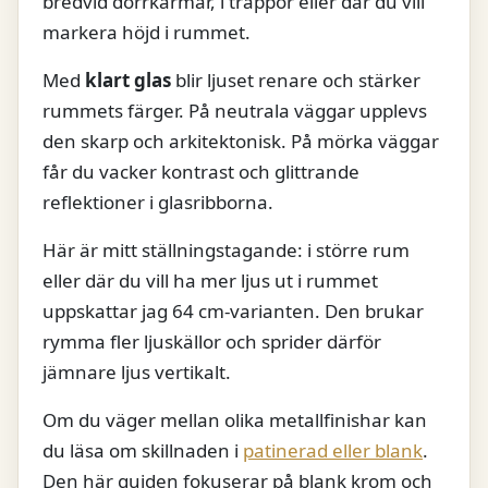
bredvid dörrkarmar, i trappor eller där du vill
markera höjd i rummet.
Med
klart glas
blir ljuset renare och stärker
rummets färger. På neutrala väggar upplevs
den skarp och arkitektonisk. På mörka väggar
får du vacker kontrast och glittrande
reflektioner i glasribborna.
Här är mitt ställningstagande: i större rum
eller där du vill ha mer ljus ut i rummet
uppskattar jag 64 cm-varianten. Den brukar
rymma fler ljuskällor och sprider därför
jämnare ljus vertikalt.
Om du väger mellan olika metallfinishar kan
du läsa om skillnaden i
patinerad eller blank
.
Den här guiden fokuserar på blank krom och