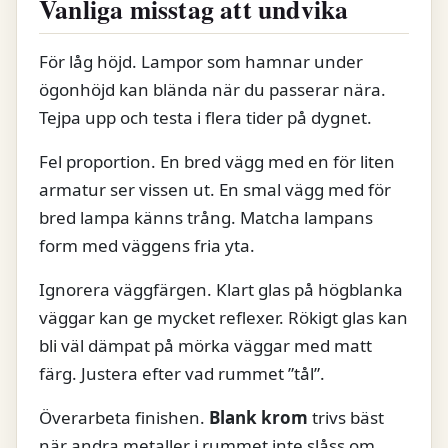
Vanliga misstag att undvika
För låg höjd. Lampor som hamnar under
ögonhöjd kan blända när du passerar nära.
Tejpa upp och testa i flera tider på dygnet.
Fel proportion. En bred vägg med en för liten
armatur ser vissen ut. En smal vägg med för
bred lampa känns trång. Matcha lampans
form med väggens fria yta.
Ignorera väggfärgen. Klart glas på högblanka
väggar kan ge mycket reflexer. Rökigt glas kan
bli väl dämpat på mörka väggar med matt
färg. Justera efter vad rummet ”tål”.
Överarbeta finishen.
Blank krom
trivs bäst
när andra metaller i rummet inte slåss om