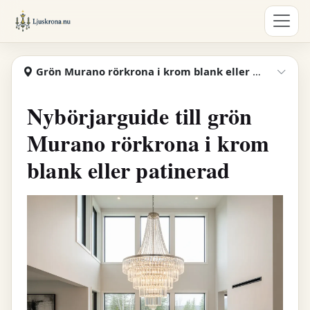
Hoppa till huvudinnehåll
Ljuskrona
Grön Murano rörkrona i krom blank eller patinerad guide
Visa
Nybörjarguide till grön
Murano rörkrona i krom
blank eller patinerad