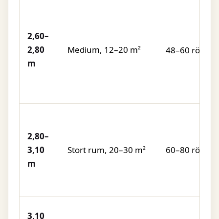
2,60–
2,80
Medium, 12–20 m²
48–60 rör
m
2,80–
3,10
Stort rum, 20–30 m²
60–80 rör
m
3,10