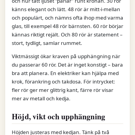
och hur tätt ljuset “pärlar” runt kronan. 30 rör
känns elegant och lätt. 48 rör är mitt-i-mellan
och populärt, och nämns ofta ihop med varma
glas, till exempel 48 rör bärnsten. 60 rör börjar
kännas riktigt rejält. Och 80 rör är statement –
stort, tydligt, samlar rummet.
Viktmässigt ökar kraven på upphängning när
du passerar 60 rör. Det är inget konstigt – bara
bra att planera. En elektriker kan hjälpa med
krok, förankring och takdosa. För intrycket:
fler rör ger mer glittrig kant, färre rör visar
mer av metall och kedja.
Höjd, vikt och upphängning
Höjden justeras med kedjan. Tänk på två