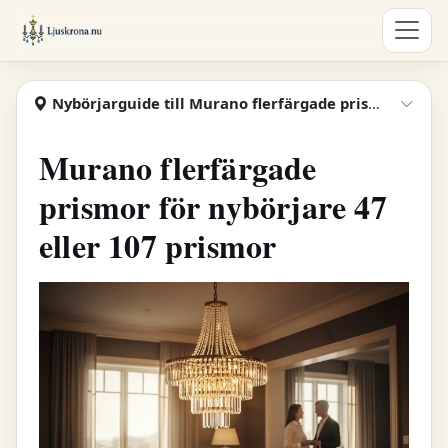
Hoppa till huvudinnehåll
Ljuskrona
Nybörjarguide till Murano flerfärgade prismor, 47 eller 107
Visa
Murano flerfärgade
prismor för nybörjare 47
eller 107 prismor