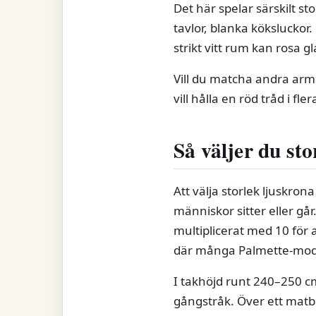
Det här spelar särskilt 
tavlor, blanka köksluckor
strikt vitt rum kan rosa 
Vill du matcha andra a
vill hålla en röd tråd i fle
Så väljer du sto
Att välja storlek ljuskro
människor sitter eller g
multiplicerat med 10 för a
där många Palmette-mod
I takhöjd runt 240–250 cm
gångstråk. Över ett matb