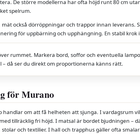
ustera. De större modellerna har ofta höjd runt 80 cm ut
cket spelrum.
mät också dörröppningar och trappor innan leverans. S
anering för uppbärning och upphängning. En stabil krok i 
 över rummet. Markera bord, soffor och eventuella lampor
 – då ser du direkt om proportionerna känns rätt.
g för Murano
ndlar om att få helheten att sjunga. I vardagsrum vill 
ed tillräcklig fri höjd. I matsal är bordet bjudningen – 
stolar och textilier. I hall och trapphus gäller ofta sma