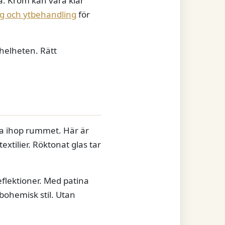
a. Krom kan vara klar
rg och ytbehandling
för
helheten. Rätt
yta ihop rummet. Här är
xtilier. Röktonat glas tar
eflektioner. Med patina
bohemisk stil. Utan