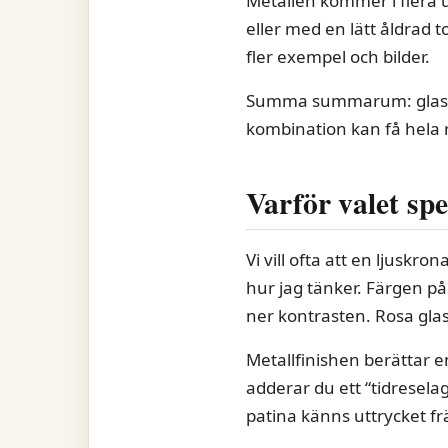
Metallen kommer i flera 
eller med en lätt åldrad t
fler exempel och bilder.
Summa summarum: glasfär
kombination kan få hela r
Varför valet spe
Vi vill ofta att en ljuskr
hur jag tänker. Färgen på 
ner kontrasten. Rosa glas 
Metallfinishen berättar e
adderar du ett “tidresela
patina känns uttrycket f