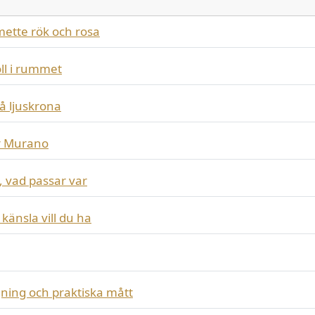
ette rök och rosa
oll i rummet
på ljuskrona
r Murano
, vad passar var
 känsla vill du ha
ing och praktiska mått