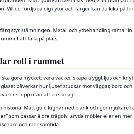
utföranden. Matt guld kan beställas med eller utan patin
on. Vill du fördjupa dig i ytor och färger kan du kika på
fä
g styr stämningen. Metall och ytbehandling ramar in 
ummet att falla på plats.
lar roll i rummet
ona ska göra mycket: vara vacker, skapa tryggt ljus och kn
glaset påverkar hur ljuset studsar mot väggar, bord och te
värmer upp utan att bli skrikigt.
n historia. Matt guld lugnar ned blänk och ger mjukare r
ger” som passar äldre trägolv, ärvda möbler eller en mer 
räschare och mer samtida.