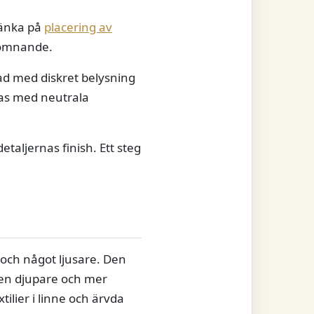
tänka på
placering av
lkomnande.
ad med diskret belysning
ras med neutrala
taljernas finish. Ett steg
 och något ljusare. Den
nen djupare och mer
tilier i linne och ärvda