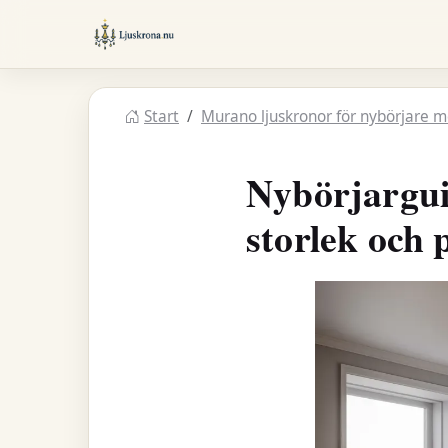
Hoppa till huvudinnehåll
Ljuskrona
Start
Murano ljuskronor för nybörjare me
Nybörjarguid
storlek och 