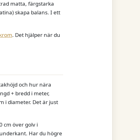
trad matta, färgstarka
tina) skapa balans. I ett
 krom
. Det hjälper när du
 takhöjd och hur nära
ngd + bredd i meter,
m i diameter. Det är just
0 cm över golv i
l underkant. Har du högre