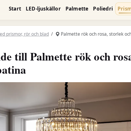
Start
LED‑ljuskällor
Palmette
Poliedri
Pris
d prismor, rör och blad
Palmette rök och rosa, storlek oc
e till Palmette rök och rosa
patina