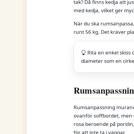
tak? Då finns kedja att j
med kedja, vilket ger my
När du ska rumsanpassa, 
runt 56 kg. Det kräver pl
Rita en enkel skiss
diameter som en cirkel
Rumsanpassnin
Rumsanpassning murano ha
ovanför soffbordet, men m
rosa beroende på porslin, 
för att inte ta i väggar.