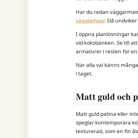
Har du redan väggarmatur
vägglampor
. Då undviker
I öppna planlösningar ka
vid köksbänken. Se till a
armaturer i resten för en
När alla val känns många,
i taget.
Matt guld och p
Matt guld patina eller in
speglar kontemporära kök
texturerad, som en fin åld