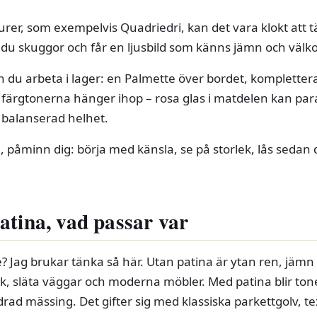
er, som exempelvis Quadriedri, kan det vara klokt att 
 du skuggor och får en ljusbild som känns jämn och vä
n du arbeta i lager: en Palmette över bordet, kompletter
tt färgtonerna hänger ihop – rosa glas i matdelen kan pa
 balanserad helhet.
 påminn dig: börja med känsla, se på storlek, lås sedan de
atina, vad passar var
te? Jag brukar tänka så här. Utan patina är ytan ren, jämn
, släta väggar och moderna möbler. Med patina blir to
rad mässing. Det gifter sig med klassiska parkettgolv, tex