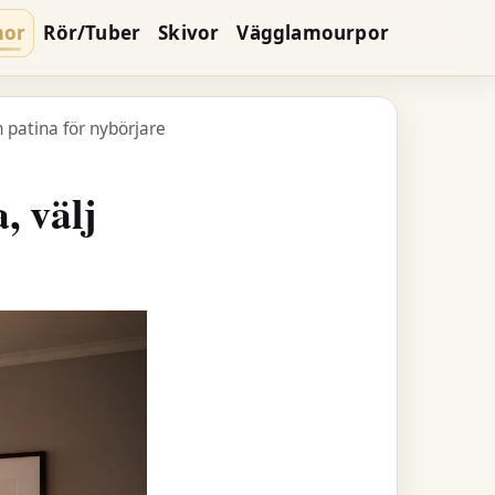
mor
Rör/Tuber
Skivor
Vägglamourpor
h patina för nybörjare
, välj