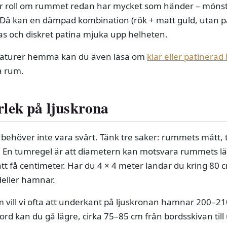
stor roll om rummet redan har mycket som händer – möns
. Då kan en dämpad kombination (rök + matt guld, utan pa
glas och diskret patina mjuka upp helheten.
rmaturer hemma kan du även läsa om
klar eller patinerad
ra rum.
rlek på ljuskrona
na behöver inte vara svårt. Tänk tre saker: rummets mått,
år. En tumregel är att diametern kan motsvara rummets lä
tt få centimeter. Har du 4 × 4 meter landar du kring 80 c
eller hamnar.
 vill vi ofta att underkant på ljuskronan hamnar 200–21
ord kan du gå lägre, cirka 75–85 cm från bordsskivan til