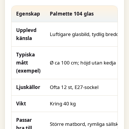
Egenskap
Palmette 104 glas
Upplevd
Luftigare glasbild, tydlig bredd öv
känsla
Typiska
mått
Ø ca 100 cm; höjd utan kedja ca 6
(exempel)
Ljuskällor
Ofta 12 st, E27-sockel
Vikt
Kring 40 kg
Passar
Större matbord, rymliga sällskaps
bra till