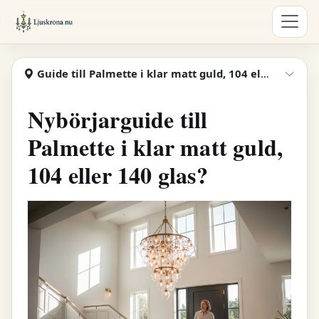
Hoppa till huvudinnehåll
Ljuskrona
Guide till Palmette i klar matt guld, 104 eller 140 glas
Visa
Nybörjarguide till
Palmette i klar matt guld,
104 eller 140 glas?